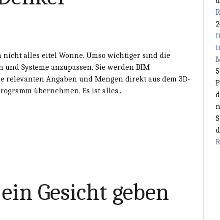
d
R
2
D
I
h nicht alles eitel Wonne. Umso wichtiger sind die
M
rn und Systeme anzupassen. Sie werden BIM
5
lle relevanten Angaben und Mengen direkt aus dem 3D-
P
ogramm übernehmen. Es ist alles...
d
n
S
d
R
 ein Gesicht geben