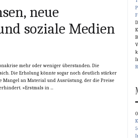
T
sen, neue
P
F
D
 und soziale Medien
K
B
V
k
I
ronakrise mehr oder weniger überstanden. Die
R
sich. Die Erholung könnte sogar noch deutlich stärker
de Mangel an Material und Ausrüstung, der die Preise
hindert. »Erstmals in ...
0
K
5
I