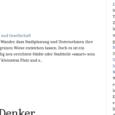
E
l
S
T
Z
l
u
und Gesellschaft
g
n Wunder, dass Stadtplanung und Unternehmen ihre
R
grünen Wiese entstehen lassen. Doch es ist ein
2
lig neu errichtete Städte oder Stadtteile »smart« sein
D
kleinstem Platz und s...
I
N
W
e
l
E
v
 Denker
D