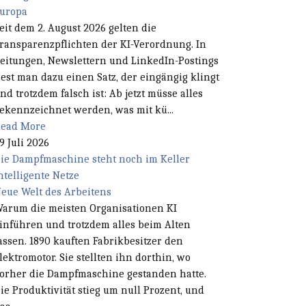
uropa
eit dem 2. August 2026 gelten die
ransparenzpflichten der KI-Verordnung. In
eitungen, Newslettern und LinkedIn-Postings
iest man dazu einen Satz, der eingängig klingt
nd trotzdem falsch ist: Ab jetzt müsse alles
ekennzeichnet werden, was mit kü...
ead More
9 Juli 2026
ie Dampfmaschine steht noch im Keller
ntelligente Netze
eue Welt des Arbeitens
arum die meisten Organisationen KI
inführen und trotzdem alles beim Alten
assen. 1890 kauften Fabrikbesitzer den
lektromotor. Sie stellten ihn dorthin, wo
orher die Dampfmaschine gestanden hatte.
ie Produktivität stieg um null Prozent, und