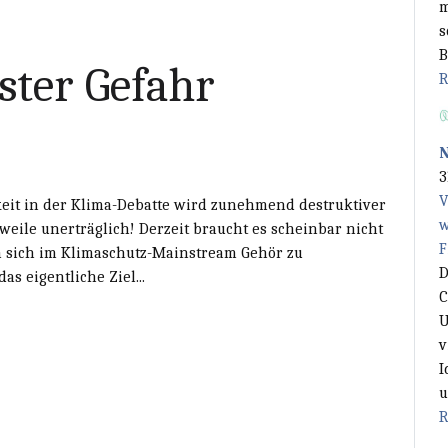
m
s
B
ster Gefahr
R
3
V
it in der Klima-Debatte wird zunehmend destruktiver
w
rweile unerträglich! Derzeit braucht es scheinbar nicht
F
m sich im Klimaschutz-Mainstream Gehör zu
D
as eigentliche Ziel...
C
U
v
I
u
R