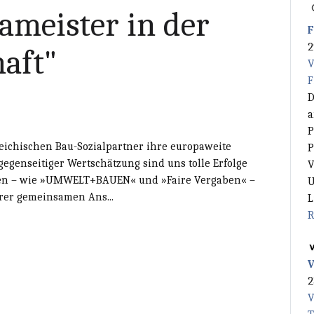
ameister in der
F
2
haft"
V
F
D
a
P
reichischen Bau-Sozialpartner ihre europaweite
P
gegenseitiger Wertschätzung sind uns tolle Erfolge
V
iven – wie »UMWELT+BAUEN« und »Faire Vergaben« –
U
erer gemeinsamen Ans...
L
R
V
2
V