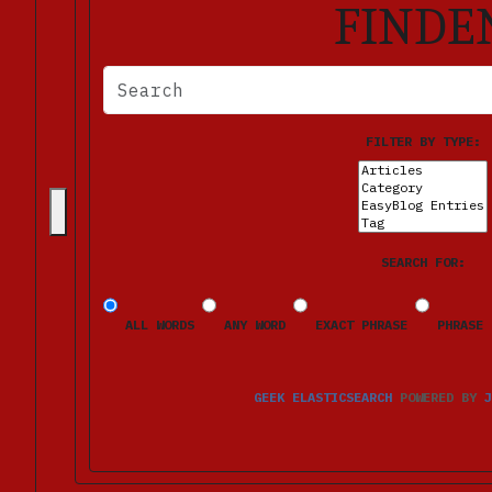
FINDE
BITTE FÜLLEN SIE DIE ERFORDERLICHEN FELDER AUS. FE
FILTER BY TYPE:
SEARCH FOR:
ALL WORDS
ANY WORD
EXACT PHRASE
PHRASE 
GEEK ELASTICSEARCH
POWERED BY
J