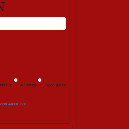
N
HLERMELDUNGEN ERSCHEINEN NACH DEM ABSENDEN BEIM JEWEILIGEN FELD.
PREFIX
WILDCARD
FUZZY QUERY
OOMLAGEEK.COM