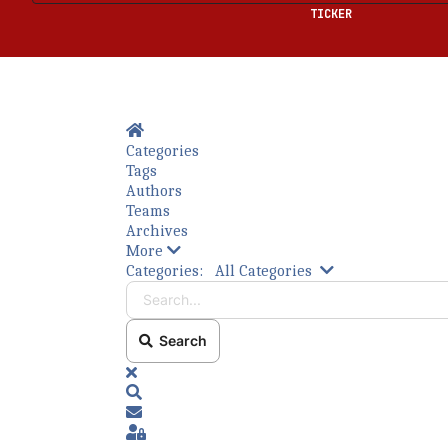
TICKER
Home
Categories
Tags
Authors
Teams
Archives
More
Bitte füllen Sie die erforderlichen Felder a
Search...
Categories:
All Categories
Search
x
Search
Subscribe to blog
Sign In