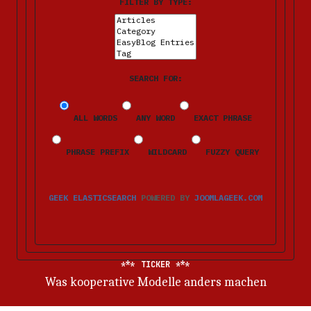
FILTER BY TYPE:
SEARCH FOR:
ALL WORDS
ANY WORD
EXACT PHRASE
PHRASE PREFIX
WILDCARD
FUZZY QUERY
GEEK ELASTICSEARCH
POWERED BY
JOOMLAGEEK.COM
TICKER
Was kooperative Modelle anders machen