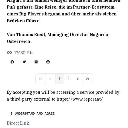
Nagarro hat binnen weniger Monate in Unternehmen
Fuß gefasst. Eine Reise, die im Partner-Ecosystem
eines Big Players begann und über mehr als sieben
Brücken führte.
Von Thomas Riedl, Managing Director Nagarro
Österreich
12630 Hits
1
2
First Page
Previous Page
Next Page
Last Page
By accepting you will be accessing a service provided by
a third-party external to https://www.report.at/
I UNDERSTAND AND AGREE
Direct Link