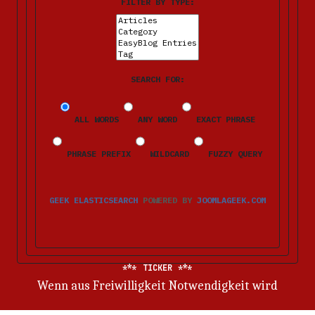
FILTER BY TYPE:
SEARCH FOR:
ALL WORDS
ANY WORD
EXACT PHRASE
PHRASE PREFIX
WILDCARD
FUZZY QUERY
GEEK ELASTICSEARCH
POWERED BY
JOOMLAGEEK.COM
TICKER
Wenn aus Freiwilligkeit Notwendigkeit wird