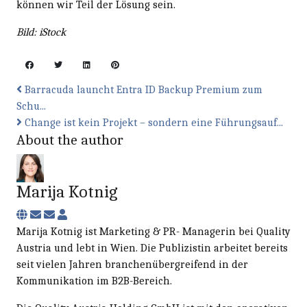
können wir Teil der Lösung sein.
Bild: iStock
Barracuda launcht Entra ID Backup Premium zum
Schu...
Change ist kein Projekt – sondern eine Führungsauf...
About the author
Marija Kotnig
Subscribe to updates from author
Unsubscribe to updates from author
Marija Kotnig
Marija Kotnig ist Marketing & PR- Managerin bei Quality
Austria und lebt in Wien. Die Publizistin arbeitet bereits
seit vielen Jahren branchenübergreifend in der
Kommunikation im B2B-Bereich.