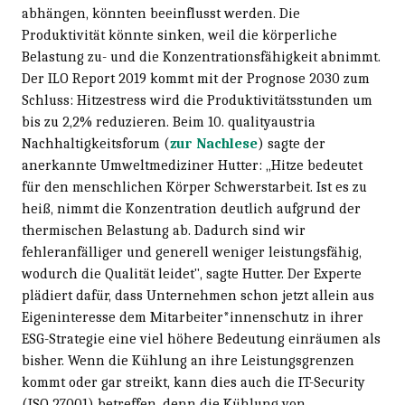
abhängen, könnten beeinflusst werden. Die
Produktivität könnte sinken, weil die körperliche
Belastung zu- und die Konzentrationsfähigkeit abnimmt.
Der ILO Report 2019 kommt mit der Prognose 2030 zum
Schluss: Hitzestress wird die Produktivitätsstunden um
bis zu 2,2% reduzieren. Beim 10. qualityaustria
Nachhaltigkeitsforum (
zur Nachlese
) sagte der
anerkannte Umweltmediziner Hutter: „Hitze bedeutet
für den menschlichen Körper Schwerstarbeit. Ist es zu
heiß, nimmt die Konzentration deutlich aufgrund der
thermischen Belastung ab. Dadurch sind wir
fehleranfälliger und generell weniger leistungsfähig,
wodurch die Qualität leidet", sagte Hutter. Der Experte
plädiert dafür, dass Unternehmen schon jetzt allein aus
Eigeninteresse dem Mitarbeiter*innenschutz in ihrer
ESG-Strategie eine viel höhere Bedeutung einräumen als
bisher. Wenn die Kühlung an ihre Leistungsgrenzen
kommt oder gar streikt, kann dies auch die IT-Security
(ISO 27001) betreffen, denn die Kühlung von