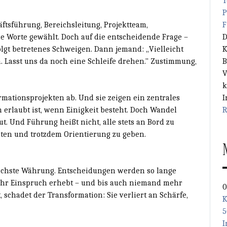
T
P
F
äftsführung, Bereichsleitung, Projektteam,
D
e Worte gewählt. Doch auf die entscheidende Frage –
K
lgt betretenes Schweigen. Dann jemand: „Vielleicht
B
. Lasst uns da noch eine Schleife drehen." Zustimmung,
V
k
I
rmationsprojekten ab. Und sie zeigen ein zentrales
R
erlaubt ist, wenn Einigkeit besteht. Doch Wandel
. Und Führung heißt nicht, alle stets an Bord zu
ten und trotzdem Orientierung zu geben.
höchste Währung. Entscheidungen werden so lange
ehr Einspruch erhebt – und bis auch niemand mehr
0
 schadet der Transformation: Sie verliert an Schärfe,
K
5
I