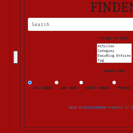
FINDE
BITTE FÜLLEN SIE DIE ERFORDERLICHEN FELDER AUS. FE
FILTER BY TYPE:
SEARCH FOR:
ALL WORDS
ANY WORD
EXACT PHRASE
PHRASE 
GEEK ELASTICSEARCH
POWERED BY
J