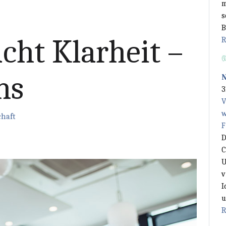
m
s
B
cht Klarheit –
R
ns
3
V
w
haft
F
D
C
U
v
I
u
R