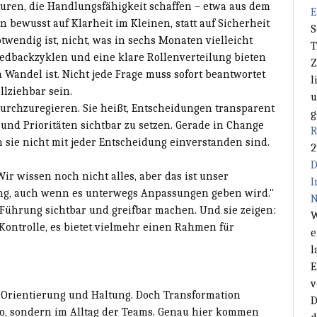
uren, die Handlungsfähigkeit schaffen – etwa aus dem
E
 bewusst auf Klarheit im Kleinen, statt auf Sicherheit
S
wendig ist, nicht, was in sechs Monaten vielleicht
T
eedbackzyklen und eine klare Rollenverteilung bieten
Z
 Wandel ist. Nicht jede Frage muss sofort beantwortet
l
llziehbar sein.
u
durchzuregieren. Sie heißt, Entscheidungen transparent
g
nd Prioritäten sichtbar zu setzen. Gerade in Change
R
 sie nicht mit jeder Entscheidung einverstanden sind.
2
D
r wissen noch nicht alles, aber das ist unser
I
tung, auch wenn es unterwegs Anpassungen geben wird."
N
 Führung sichtbar und greifbar machen. Und sie zeigen:
W
ontrolle, es bietet vielmehr einen Rahmen für
e
l
E
v
 Orientierung und Haltung. Doch Transformation
D
ro, sondern im Alltag der Teams. Genau hier kommen