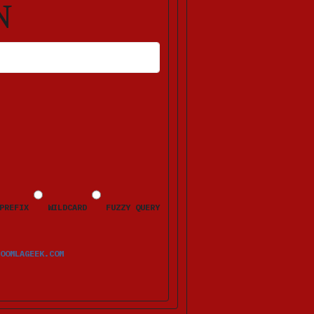
N
HLERMELDUNGEN ERSCHEINEN NACH DEM ABSENDEN BEIM JEWEILIGEN FELD.
PREFIX
WILDCARD
FUZZY QUERY
OOMLAGEEK.COM