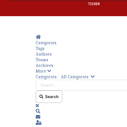
TICKER
Home
Categories
Tags
Authors
Teams
Archives
More
Bitte füllen Sie die erforderlichen Felder a
Search...
Categories:
All Categories
Search
x
Search
Subscribe to blog
Sign In