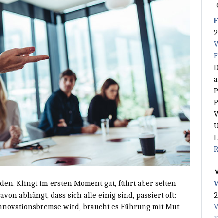
F
2
V
F
D
a
P
P
V
U
L
R
V
den. Klingt im ersten Moment gut, führt aber selten
2
n abhängt, dass sich alle einig sind, passiert oft:
V
Innovationsbremse wird, braucht es Führung mit Mut