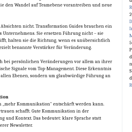
d
 die den Wandel auf Teamebene vorantreiben und neue
R
2
D
 Absichten nicht. Transformation Guides brauchen ein
I
s Unternehmens. Sie ersetzen Führung nicht – sie
M
rifft, halten sie die Richtung, wenn es unübersichtlich
5
gezielt benannte Verstärker für Veränderung.
P
d
ich bei persönlichen Veränderungen vor allem an ihrer
n
gische Signale vom Top-Management. Diese Erkenntnis
S
uf allen Ebenen, sondern um glaubwürdige Führung an
d
R
tion
h „mehr Kommunikation" entschärft werden kann.
ertrauen schafft. Gute Kommunikation in der
g und Kontext. Das bedeutet: klare Sprache statt
erer Newsletter.