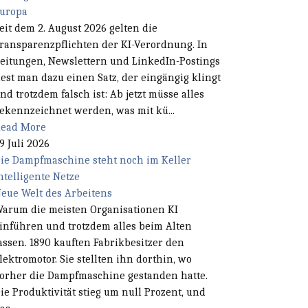
uropa
eit dem 2. August 2026 gelten die
ransparenzpflichten der KI-Verordnung. In
eitungen, Newslettern und LinkedIn-Postings
iest man dazu einen Satz, der eingängig klingt
nd trotzdem falsch ist: Ab jetzt müsse alles
ekennzeichnet werden, was mit kü...
ead More
9 Juli 2026
ie Dampfmaschine steht noch im Keller
ntelligente Netze
eue Welt des Arbeitens
arum die meisten Organisationen KI
inführen und trotzdem alles beim Alten
assen. 1890 kauften Fabrikbesitzer den
lektromotor. Sie stellten ihn dorthin, wo
orher die Dampfmaschine gestanden hatte.
ie Produktivität stieg um null Prozent, und