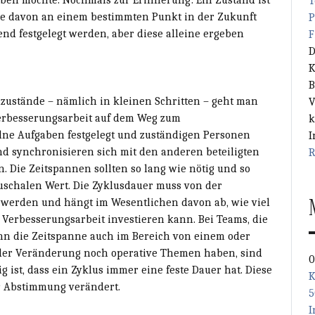
aben möchte. Nochmals zur Erinnerung: Ein Zustand ist
T
eile davon an einem bestimmten Punkt in der Zukunft
P
d festgelegt werden, aber diese alleine ergeben
F
D
K
B
zustände – nämlich in kleinen Schritten – geht man
V
Verbesserungsarbeit auf dem Weg zum
k
lne Aufgaben festgelegt und zuständigen Personen
I
d synchronisieren sich mit den anderen beteiligten
R
 Die Zeitspannen sollten so lang wie nötig und so
auschalen Wert. Die Zyklusdauer muss von der
t werden und hängt im Wesentlichen davon ab, wie viel
 Verbesserungsarbeit investieren kann. Bei Teams, die
ann die Zeitspanne auch im Bereich von einem oder
 der Veränderung noch operative Themen haben, sind
0
g ist, dass ein Zyklus immer eine feste Dauer hat. Diese
K
er Abstimmung verändert.
5
I