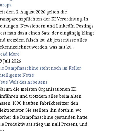
uropa
eit dem 2. August 2026 gelten die
ransparenzpflichten der KI-Verordnung. In
eitungen, Newslettern und LinkedIn-Postings
iest man dazu einen Satz, der eingängig klingt
nd trotzdem falsch ist: Ab jetzt müsse alles
ekennzeichnet werden, was mit kü...
ead More
9 Juli 2026
ie Dampfmaschine steht noch im Keller
ntelligente Netze
eue Welt des Arbeitens
arum die meisten Organisationen KI
inführen und trotzdem alles beim Alten
assen. 1890 kauften Fabrikbesitzer den
lektromotor. Sie stellten ihn dorthin, wo
orher die Dampfmaschine gestanden hatte.
ie Produktivität stieg um null Prozent, und