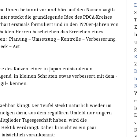
E
äme Ihnen bekannt vor und höre auf den Namen »agil«
S
hinter steckt die grundlegende Idee des PDCA-Kreises
T
whart erstmals formuliert und in den 1920er-Jahren von
Z
beiden Herren beschrieben das Erreichen eines
l
zen: Planung – Umsetzung – Kontrolle – Verbesserung.
u
eck – Act.
g
R
2
ee des Kaizen, einer in Japan entstandenen
D
gend, in kleinen Schritten etwas verbessert, mit dem ­
I
agil« kennen.
N
W
e
ziehbar klingt. Der Teufel steckt natürlich wieder im
l
 neigen dazu, aus dem regulären Umfeld nur ungern
E
itglieder Tagesgeschäft haben, wird die
v
 Hektik verdrängt. Daher braucht es ein paar
D
tatsächlich vorankommt: