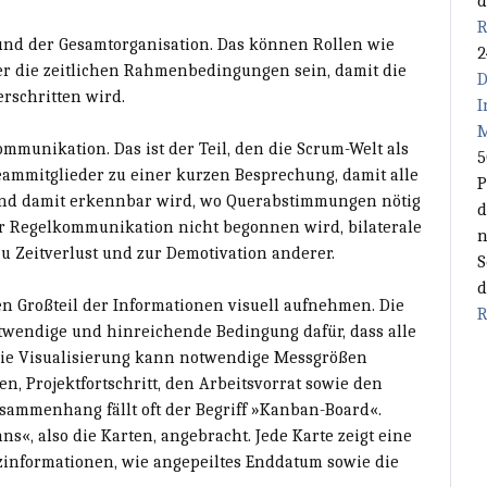
d
R
 und der Gesamtorganisation. Das können Rollen wie
2
r die zeitlichen Rahmenbedingungen sein, damit die
D
erschritten wird.
I
M
mmunikation. Das ist der Teil, den die Scrum-Welt als
5
Teammitglieder zu einer kurzen Besprechung, damit alle
P
 und damit erkennbar wird, wo Querabstimmungen nötig
d
ser Regelkommunikation nicht begonnen wird, bilaterale
n
zu Zeitverlust und zur Demotivation anderer.
S
d
en Großteil der Informationen visuell aufnehmen. Die
R
otwendige und hinreichende Bedingung dafür, dass alle
Die Visualisierung kann notwendige Messgrößen
n, Projektfortschritt, den Arbeitsvorrat sowie den
sammenhang fällt oft der Begriff »Kanban-Board«.
«, also die Karten, angebracht. Jede Karte zeigt eine
zinformationen, wie angepeiltes Enddatum sowie die