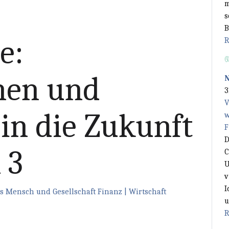
m
s
B
e:
R
nen und
3
V
 in die Zukunft
w
F
D
 3
C
U
v
I
s
Mensch und Gesellschaft
Finanz | Wirtschaft
u
R