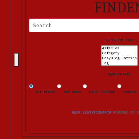
FINDE
BITTE FÜLLEN SIE DIE ERFORDERLICHEN FELDER AUS. FE
FILTER BY TYPE:
SEARCH FOR:
ALL WORDS
ANY WORD
EXACT PHRASE
PHRASE 
GEEK ELASTICSEARCH
POWERED BY
J