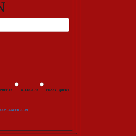
N
HLERMELDUNGEN ERSCHEINEN NACH DEM ABSENDEN BEIM JEWEILIGEN FELD.
PREFIX
WILDCARD
FUZZY QUERY
OOMLAGEEK.COM