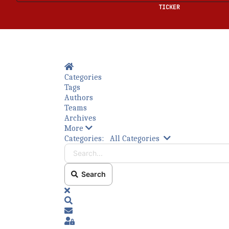
TICKER
Home
Categories
Tags
Authors
Teams
Archives
More
Bitte füllen Sie die erforderlichen Felder a
Search...
Categories:
All Categories
Search
x
Search
Subscribe to blog
Sign In