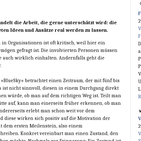
F
2
andelt die Arbeit, die gerne unterschätzt wird: die
V
eten Ideen und Ansätze real werden zu lassen.
F
 Organisationen ist oft kritisch, weil hier ein
D
mögen gefragt ist. Die involvierten Personen müssen
a
 auch wirklich einhalten. Andernfalls geht die
P
.
P
V
BlueSky« betrachtet einen Zeitraum, der mit fünf bis
U
s ist nicht sinnvoll, diesen in einem Durchgang direkt
L
nen würde, ob man auf dem richtigen Weg ist. Teilt man
R
tte auf, kann man einerseits früher erkennen, ob man
ndererseits erlebt man schon weit vor dem
 diese wirken sich positiv auf die Motivation der
V
it dem ersten Meilenstein, also einem
2
chreiben. Konkret vereinbart man einen Zustand, den
V