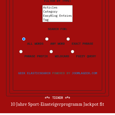
FILTER BY TYPE:
SEARCH FOR:
ALL WORDS
ANY WORD
EXACT PHRASE
PHRASE PREFIX
WILDCARD
FUZZY QUERY
GEEK ELASTICSEARCH
POWERED BY
JOOMLAGEEK.COM
TICKER
Wenn aus Freiwilligkeit Notwendigkeit wird