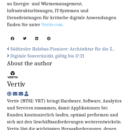
an Energie- und Wärmemanagement,
Infrastrukturlösungen, IT-Systemen und
Dienstleistungen für kritische digitale Anwendungen
finden Sie unter
Vertiv.com
.
Südtiroler Holzbau-Pioniere: Architektur für die Z...
Digitale Souveränität, gültig bis 17:21
About the author
Vertiv
Subscribe to updates from author
Unsubscribe to updates from author
Vertiv
Vertiv (NYSE: VRT) bringt Hardware, Software, Analytics
und Services zusammen, damit Applikationen bei
Kunden kontinuierlich laufen, optimal performen und
sich mit den Geschäftsanforderungen weiterentwickeln.
Vertiv löst die wichtigsten Herausforderungen, denen