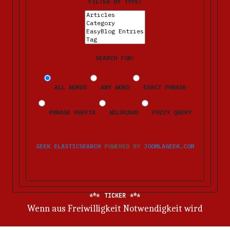
FILTER BY TYPE:
SEARCH FOR:
ALL WORDS
ANY WORD
EXACT PHRASE
PHRASE PREFIX
WILDCARD
FUZZY QUERY
GEEK ELASTICSEARCH
POWERED BY
JOOMLAGEEK.COM
TICKER
Wenn aus Freiwilligkeit Notwendigkeit wird