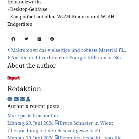
Heimnetzwerks
- Desktop-Gehäuse
- Kompatibel mit allen WLAN-Routern und WLAN-
Endgeräten
Makrolon®: das vielseitige und robuste Material fü...
Nur die nicht verbrauchte Energie hilft uns im Bör...
About the author
Redaktion
Subscribe to updates from author
Unsubscribe to updates from author
Redaktion
Author's recent posts
More posts from author
Montag, 29. Juni 2026
Bruce Schneier in Wien:
Überwachung hat den Besitzer gewechselt
Montag, 29. Juni 2026
Beton neu gedacht – was die