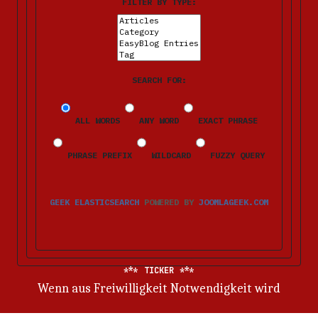
FILTER BY TYPE:
SEARCH FOR:
ALL WORDS
ANY WORD
EXACT PHRASE
PHRASE PREFIX
WILDCARD
FUZZY QUERY
GEEK ELASTICSEARCH
POWERED BY
JOOMLAGEEK.COM
TICKER
Wenn aus Freiwilligkeit Notwendigkeit wird