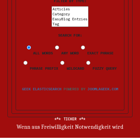
FILTER BY TYPE:
SEARCH FOR:
ALL WORDS
ANY WORD
EXACT PHRASE
PHRASE PREFIX
WILDCARD
FUZZY QUERY
GEEK ELASTICSEARCH
POWERED BY
JOOMLAGEEK.COM
TICKER
Wenn aus Freiwilligkeit Notwendigkeit wird