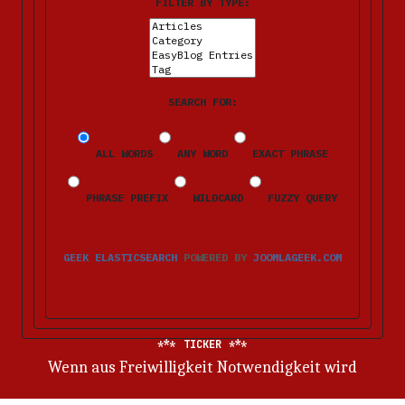
FILTER BY TYPE:
SEARCH FOR:
ALL WORDS
ANY WORD
EXACT PHRASE
PHRASE PREFIX
WILDCARD
FUZZY QUERY
GEEK ELASTICSEARCH
POWERED BY
JOOMLAGEEK.COM
TICKER
Wenn aus Freiwilligkeit Notwendigkeit wird