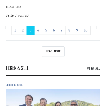
11.MAI.2026
Seite 3 von 20
1
2
3
4
5
6
7
8
9
10
READ MORE
LEBEN & STIL
VIEW ALL
LEBEN & STIL