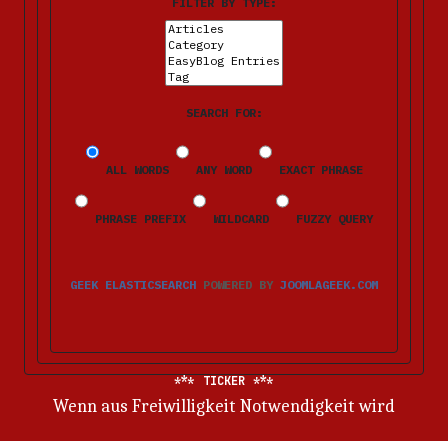
FILTER BY TYPE:
SEARCH FOR:
ALL WORDS
ANY WORD
EXACT PHRASE
PHRASE PREFIX
WILDCARD
FUZZY QUERY
GEEK ELASTICSEARCH
POWERED BY
JOOMLAGEEK.COM
TICKER
Wenn aus Freiwilligkeit Notwendigkeit wird