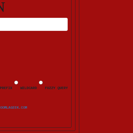
N
HLERMELDUNGEN ERSCHEINEN NACH DEM ABSENDEN BEIM JEWEILIGEN FELD.
PREFIX
WILDCARD
FUZZY QUERY
OOMLAGEEK.COM