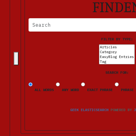
FINDE
BITTE FÜLLEN SIE DIE ERFORDERLICHEN FELDER AUS. FE
FILTER BY TYPE:
SEARCH FOR:
ALL WORDS
ANY WORD
EXACT PHRASE
PHRASE 
GEEK ELASTICSEARCH
POWERED BY
J