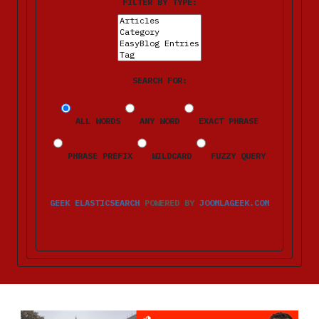
FILTER BY TYPE:
SEARCH FOR:
ALL WORDS
ANY WORD
EXACT PHRASE
PHRASE PREFIX
WILDCARD
FUZZY QUERY
GEEK ELASTICSEARCH
POWERED BY
JOOMLAGEEK.COM