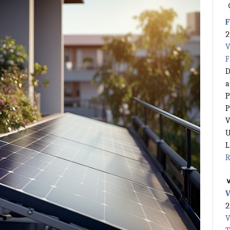
F
2
V
F
D
a
P
P
V
U
L
R
V
2
V