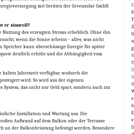
E
nergieversorgung mit Geräten der Greensolar GmbH
S
T
t er sinnvoll?
Z
die Nutzung des erzeugten Stroms erheblich. Ohne ihn
l
raucht, wenn die Sonne scheint – alles, was nicht
u
en Speicher kann überschüssige Energie für später
g
quote deutlich erhöht und die Abhängigkeit vom
R
2
D
r kalten Jahreszeit verfügbar, wodurch die
I
gesteigert wird. So wird aus der eigenen
N
s System, das nicht nur Geld spart, sondern auch zur
W
e
l
E
nfache Installation und Wartung aus. Die
v
großen Aufwand auf dem Balkon oder der Terrasse
D
ch an der Balkonbrüstung befestigt werden. Besondere