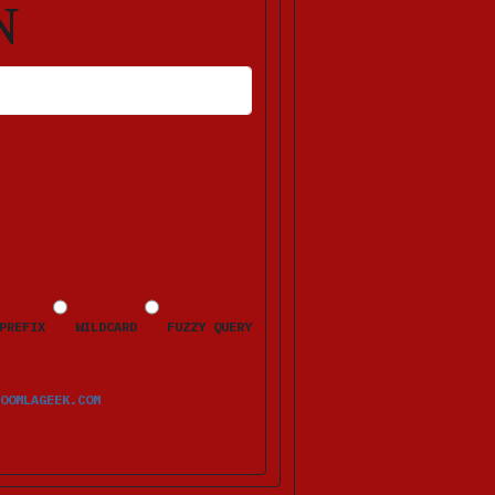
N
HLERMELDUNGEN ERSCHEINEN NACH DEM ABSENDEN BEIM JEWEILIGEN FELD.
PREFIX
WILDCARD
FUZZY QUERY
OOMLAGEEK.COM