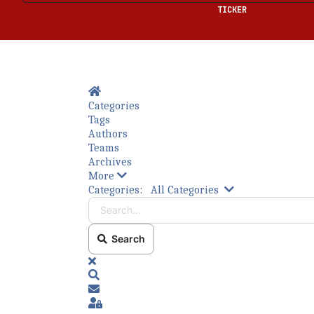
TICKER
Home
Categories
Tags
Authors
Teams
Archives
More
Bitte füllen Sie die erforderlichen Felder a
Search...
Categories:
All Categories
Search
x
Search
Subscribe to blog
Sign In