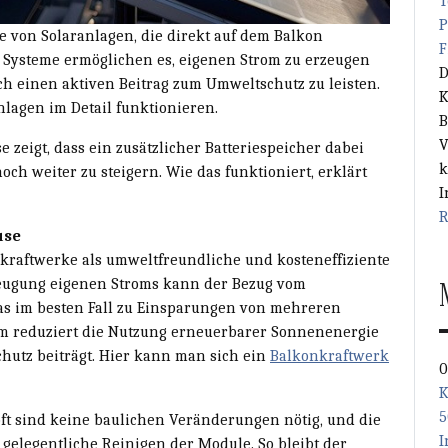
T
P
von Solaranlagen, die direkt auf dem Balkon
F
n Systeme ermöglichen es, eigenen Strom zu erzeugen
D
h einen aktiven Beitrag zum Umweltschutz zu leisten.
K
Anlagen im Detail funktionieren.
B
V
 zeigt, dass ein zusätzlicher Batteriespeicher dabei
k
och weiter zu steigern. Wie das funktioniert, erklärt
I
R
use
kraftwerke als umweltfreundliche und kosteneffiziente
zeugung eigenen Stroms kann der Bezug vom
as im besten Fall zu Einsparungen von mehreren
m reduziert die Nutzung erneuerbarer Sonnenenergie
hutz beiträgt. Hier kann man sich ein
Balkonkraftwerk
0
K
5
, oft sind keine baulichen Veränderungen nötig, und die
I
 gelegentliche Reinigen der Module. So bleibt der