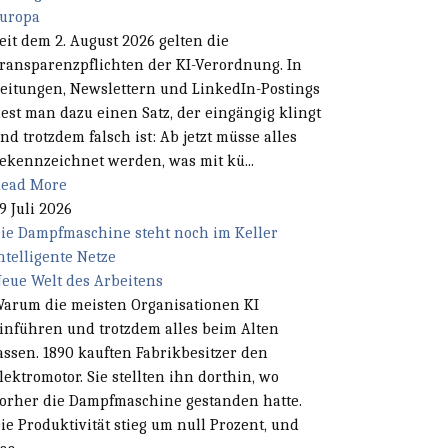
uropa
eit dem 2. August 2026 gelten die
ransparenzpflichten der KI-Verordnung. In
eitungen, Newslettern und LinkedIn-Postings
iest man dazu einen Satz, der eingängig klingt
nd trotzdem falsch ist: Ab jetzt müsse alles
ekennzeichnet werden, was mit kü...
ead More
9 Juli 2026
ie Dampfmaschine steht noch im Keller
ntelligente Netze
eue Welt des Arbeitens
arum die meisten Organisationen KI
inführen und trotzdem alles beim Alten
assen. 1890 kauften Fabrikbesitzer den
lektromotor. Sie stellten ihn dorthin, wo
orher die Dampfmaschine gestanden hatte.
ie Produktivität stieg um null Prozent, und