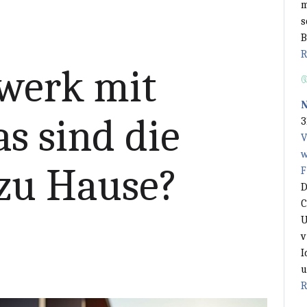
m
s
B
R
werk mit
s sind die
3
V
w
 zu Hause?
F
D
C
U
v
I
u
R