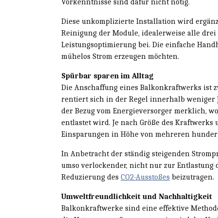
Vorkenntnisse sind dafür nicht nötig.
Diese unkomplizierte Installation wird ergän
Reinigung der Module, idealerweise alle drei
Leistungsoptimierung bei. Die einfache Hand
mühelos Strom erzeugen möchten.
Spürbar sparen im Alltag
Die Anschaffung eines Balkonkraftwerks ist z
rentiert sich in der Regel innerhalb weniger
der Bezug vom Energieversorger merklich, w
entlastet wird. Je nach Größe des Kraftwer
Einsparungen in Höhe von mehreren hundert 
In Anbetracht der ständig steigenden Stromp
umso verlockender, nicht nur zur Entlastung 
Reduzierung des
CO2-Ausstoßes
beizutragen.
Umweltfreundlichkeit und Nachhaltigkeit
Balkonkraftwerke sind eine effektive Metho