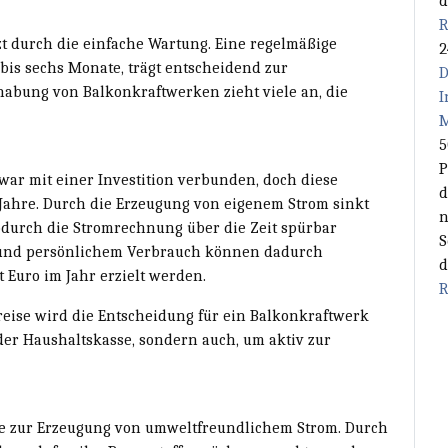
d
R
zt durch die einfache Wartung. Eine regelmäßige
2
 bis sechs Monate, trägt entscheidend zur
D
habung von Balkonkraftwerken zieht viele an, die
I
M
5
P
war mit einer Investition verbunden, doch diese
d
 Jahre. Durch die Erzeugung von eigenem Strom sinkt
n
odurch die Stromrechnung über die Zeit spürbar
S
ks und persönlichem Verbrauch können dadurch
d
Euro im Jahr erzielt werden.
R
reise wird die Entscheidung für ein Balkonkraftwerk
der Haushaltskasse, sondern auch, um aktiv zur
de zur Erzeugung von umweltfreundlichem Strom. Durch