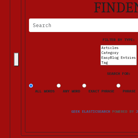
FINDE
BITTE FÜLLEN SIE DIE ERFORDERLICHEN FELDER AUS. FE
FILTER BY TYPE:
SEARCH FOR:
ALL WORDS
ANY WORD
EXACT PHRASE
PHRASE 
GEEK ELASTICSEARCH
POWERED BY
J