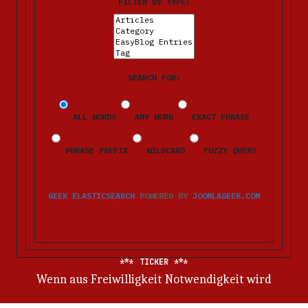
FILTER BY TYPE:
SEARCH FOR:
ALL WORDS
ANY WORD
EXACT PHRASE
PHRASE PREFIX
WILDCARD
FUZZY QUERY
GEEK ELASTICSEARCH
POWERED BY
JOOMLAGEEK.COM
TICKER
Wenn aus Freiwilligkeit Notwendigkeit wird