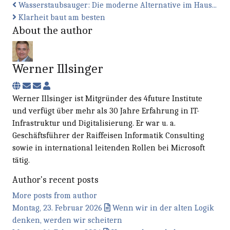
Wasserstaubsauger: Die moderne Alternative im Haus...
Klarheit baut am besten
About the author
Werner Illsinger
Subscribe to updates from author
Unsubscribe to updates from author
Werner Illsinger
Werner Illsinger ist Mitgründer des 4future Institute
und verfügt über mehr als 30 Jahre Erfahrung in IT-
Infrastruktur und Digitalisierung. Er war u. a.
Geschäftsführer der Raiffeisen Informatik Consulting
sowie in international leitenden Rollen bei Microsoft
tätig.
Author's recent posts
More posts from author
Montag, 23. Februar 2026
Wenn wir in der alten Logik
denken, werden wir scheitern