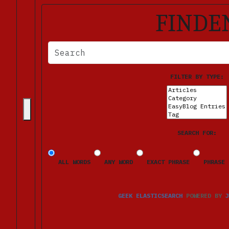
FINDE
BITTE FÜLLEN SIE DIE ERFORDERLICHEN FELDER AUS. FE
FILTER BY TYPE:
SEARCH FOR:
ALL WORDS
ANY WORD
EXACT PHRASE
PHRASE 
GEEK ELASTICSEARCH
POWERED BY
J