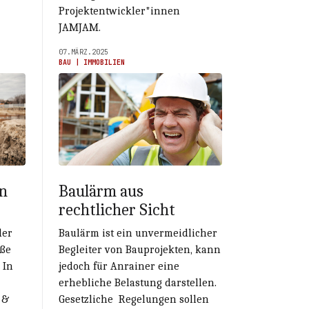
Projektentwickler*innen
JAMJAM.
07.MÄRZ.2025
BAU | IMMOBILIEN
n
Baulärm aus
rechtlicher Sicht
der
Baulärm ist ein unvermeidlicher
oße
Begleiter von Bauprojekten, kann
 In
jedoch für Anrainer eine
erhebliche Belastung darstellen.
 &
Gesetzliche Regelungen sollen