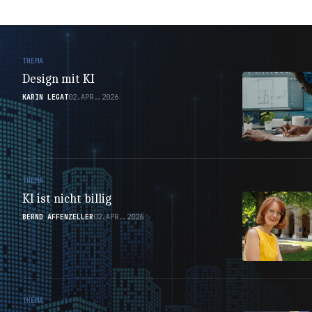
THEMA
Design mit KI
KARIN LEGAT
02.APR..2026
THEMA
KI ist nicht billig
BERND AFFENZELLER
02.APR..2026
THEMA