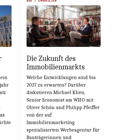
BAU | IMMOBILIEN
r
Die Zukunft des
Immobilienmarkts
 ein
Welche Entwicklungen sind bis
jahr
2027 zu erwarten? Darüber
atz
diskutieren Michael Klien,
Senior Economist am WIFO mit
R
Oliver Schön und Philipp Pfeiffer
das
von der auf
ichte
Immobilienmarketing
spezialisierten Werbeagentur für
Bauträgerinnen und