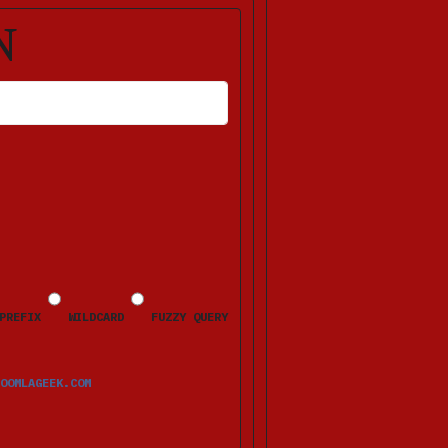
N
HLERMELDUNGEN ERSCHEINEN NACH DEM ABSENDEN BEIM JEWEILIGEN FELD.
PREFIX
WILDCARD
FUZZY QUERY
OOMLAGEEK.COM