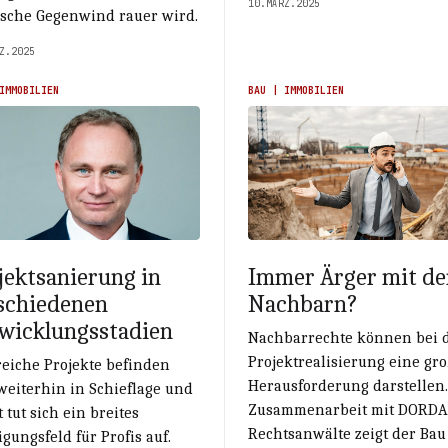
10.MÄRZ.2025
ische Gegenwind rauer wird.
Z.2025
IMMOBILIEN
BAU | IMMOBILIEN
jektsanierung in
Immer Ärger mit de
schiedenen
Nachbarn?
wicklungsstadien
Nachbarrechte können bei 
Projektrealisierung eine gr
eiche Projekte befinden
Herausforderung darstellen.
weiterhin in Schieflage und
Zusammenarbeit mit DORDA
 tut sich ein breites
Rechtsanwälte zeigt der Bau
igungsfeld für Profis auf.