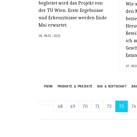
begleitet wird das Projekt von
Wie s
der TU Wien. Erste Ergebnisse
den 
und Erkenntnisse werden Ende
bezi
Mai erwartet.
Herau
Betei
08.MÄRZ.2025
ich m
Gesc
Estat
07.MÄR
THEMA
PRODUKTE & PROJEKTE
BAU & WIRTSCHAFT
BAU
68
69
70
71
72
73
74