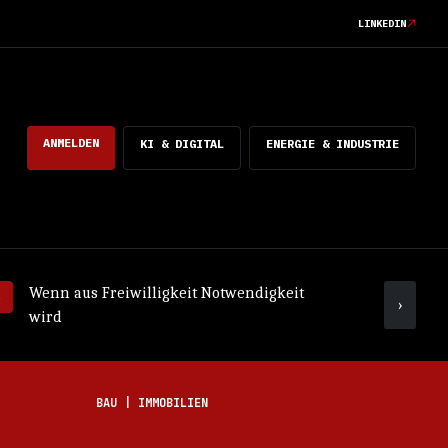
LINKEDIN
ANMELDEN
KI & DIGITAL
ENERGIE & INDUSTRIE
Wenn aus Freiwilligkeit Notwendigkeit
Was ko
›
wird
mach
BAU | IMMOBILIEN