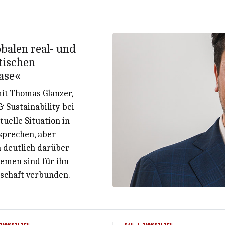
obalen real- und
itischen
ase«
mit Thomas Glanzer,
 Sustainability bei
tuelle Situation in
sprechen, aber
h deutlich darüber
emen sind für ihn
lschaft verbunden.