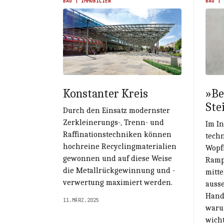
BAU | IMMOBILIEN
BAU | 
Konstanter Kreis
»Be
Ste
Durch den Einsatz modernster
Zerkleinerungs-, Trenn- und
Im In
Raffinationstechniken können
tech
hochreine Recyclingmaterialien
Wopfi
gewonnen und auf diese Weise
Rampr
die Metallrückgewinnung und -
mitte
verwertung maximiert werden.
auss
Hand
11.MÄRZ.2025
waru
wicht