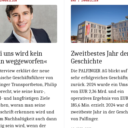
IMMOBILIEN
BAU | IMMOBILIEN
i uns wird kein
Zweitbestes Jahr de
in weggeworfen«
Geschichte
terview erklärt der neue
Die PALFINGER AG blickt auf
nische Geschäftsführer von
sehr erfolgreiches Geschäfts
nger Transportbeton, Philip
zurück. 2024 wurde ein Ums
echt, wie seine kurz-,
von EUR 2,36 Mrd. und ein
l- und langfristigen Ziele
operatives Ergebnis von EU
ehen, woran man seine
185,6 Mio. erzielt. 2024 war 
schrift erkennen wird und
zweitbeste Jahr in der Gesch
m Nachhaltigkeit auch dann
von Palfinger.
ig sein wird, wenn der