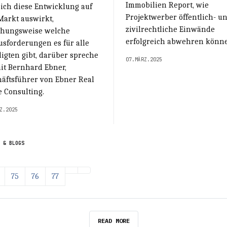
Immobilien Report, wie
ich diese Entwicklung auf
Projektwerber öffentlich- u
Markt auswirkt,
zivilrechtliche Einwände
ehungsweise welche
erfolgreich abwehren könn
sforderungen es für alle
ligten gibt, darüber spreche
07.MÄRZ.2025
it Bernhard Ebner,
häftsführer von Ebner Real
e Consulting.
Z.2025
 & BLOGS
75
76
77
READ MORE