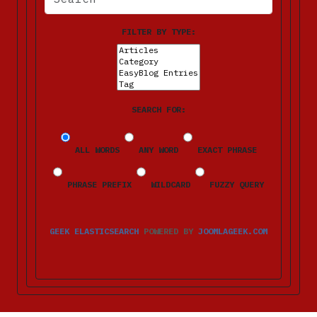
FILTER BY TYPE:
SEARCH FOR:
ALL WORDS
ANY WORD
EXACT PHRASE
PHRASE PREFIX
WILDCARD
FUZZY QUERY
GEEK ELASTICSEARCH
POWERED BY
JOOMLAGEEK.COM