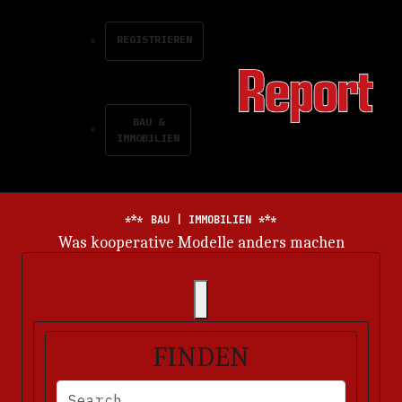
REGISTRIEREN
BAU &
IMMOBILIEN
BAU | IMMOBILIEN
Energiemarkt im Dauerkrisenmodus
FINDEN
BITTE FÜLLEN SIE DIE ERFORDERLICHEN FELDER AUS. FEHLERM