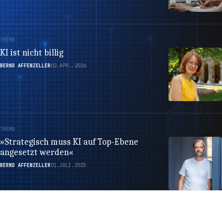
THEMA
KI ist nicht billig
BERND AFFENZELLER
02.APR..2026
THEMA
»Strategisch muss KI auf Top-Ebene
angesetzt werden«
BERND AFFENZELLER
01.JULI.2025