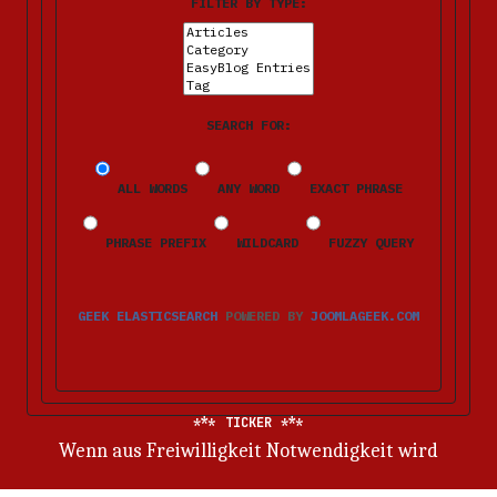
FILTER BY TYPE:
SEARCH FOR:
ALL WORDS
ANY WORD
EXACT PHRASE
PHRASE PREFIX
WILDCARD
FUZZY QUERY
GEEK ELASTICSEARCH
POWERED BY
JOOMLAGEEK.COM
TICKER
Wenn aus Freiwilligkeit Notwendigkeit wird