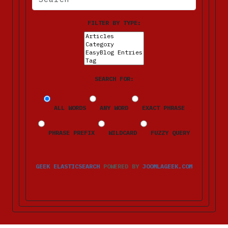
FILTER BY TYPE:
SEARCH FOR:
ALL WORDS
ANY WORD
EXACT PHRASE
PHRASE PREFIX
WILDCARD
FUZZY QUERY
GEEK ELASTICSEARCH
POWERED BY
JOOMLAGEEK.COM