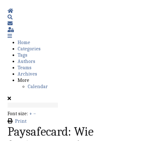
Home
Search
Subscribe to blog
Sign In
Home
Categories
Tags
Authors
Teams
Archives
More
Calendar
Font size:
+
–
Print
Paysafecard: Wie