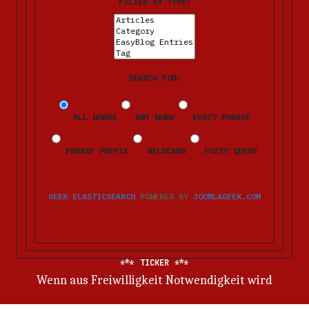
FILTER BY TYPE:
SEARCH FOR:
ALL WORDS
ANY WORD
EXACT PHRASE
PHRASE PREFIX
WILDCARD
FUZZY QUERY
GEEK ELASTICSEARCH
POWERED BY
JOOMLAGEEK.COM
TICKER
Wenn aus Freiwilligkeit Notwendigkeit wird