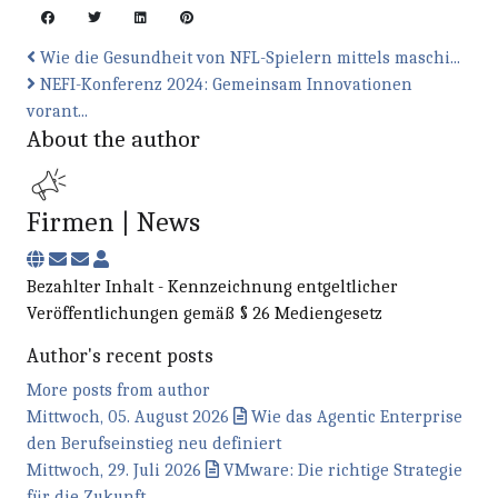
Wie die Gesundheit von NFL-Spielern mittels maschi...
NEFI-Konferenz 2024: Gemeinsam Innovationen
vorant...
About the author
Firmen | News
Subscribe to updates from author
Unsubscribe to updates from author
Firmen | News
Bezahlter Inhalt - Kennzeichnung entgeltlicher
Veröffentlichungen gemäß § 26 Mediengesetz
Author's recent posts
More posts from author
Mittwoch, 05. August 2026
Wie das Agentic Enterprise
den Berufseinstieg neu definiert
Mittwoch, 29. Juli 2026
VMware: Die richtige Strategie
für die Zukunft