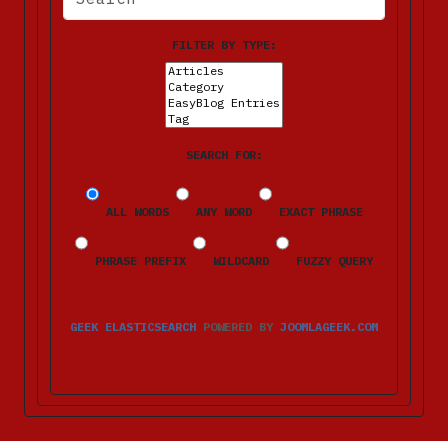
FILTER BY TYPE:
SEARCH FOR:
ALL WORDS
ANY WORD
EXACT PHRASE
PHRASE PREFIX
WILDCARD
FUZZY QUERY
GEEK ELASTICSEARCH
POWERED BY
JOOMLAGEEK.COM