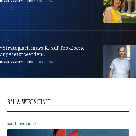
BERND AFFENZELLER
02.APR..2026
THEMA
»Strategisch muss KI auf Top-Ebene
angesetzt werden«
BERND AFFENZELLER
01.JULI.2025
BAU & WIRTSCHAFT
BAU | IMMOBILIEN