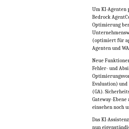
Um KI-Agenten p
Bedrock AgentCo
Optimierung bere
Unternehmenswi
(optimiert für 
Agenten und WAF 
Neue Funktionen
Fehler- und Abs
Optimierungsvor
Evaluation) und 
(GA). Sicherheit
Gateway-Ebene a
einsehen noch 
Das KI-Assisten
nun eigenständi