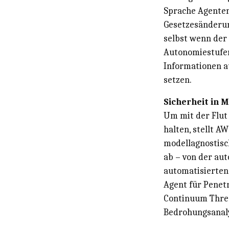
Sprache Agenten
Gesetzesänderun
selbst wenn der 
Autonomiestufen 
Informationen a
setzen.
Sicherheit in 
Um mit der Flut 
halten, stellt A
modellagnostisc
ab – von der aut
automatisierten
Agent für Penet
Continuum Threa
Bedrohungsanaly