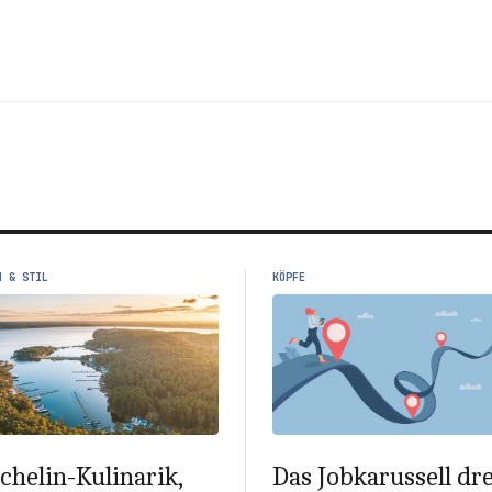
N & STIL
KÖPFE
chelin-Kulinarik,
Das Jobkarussell dr