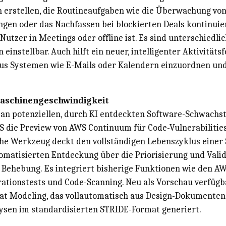
 erstellen, die Routineaufgaben wie die Überwachung vo
gen oder das Nachfassen bei blockierten Deals kontinuier
Nutzer in Meetings oder offline ist. Es sind unterschiedli
einstellbar. Auch hilft ein neuer, intelligenter Aktivitäts
us Systemen wie E-Mails oder Kalendern einzuordnen und
Maschinengeschwindigkeit
an potenziellen, durch KI entdeckten Software-Schwachste
WS die Preview von AWS Continuum für Code-Vulnerabilities
he Werkzeug deckt den vollständigen Lebenszyklus einer
omatisierten Entdeckung über die Priorisierung und Valid
 Behebung. Es integriert bisherige Funktionen wie den AW
rationstests und Code-Scanning. Neu als Vorschau verfügb
t Modeling, das vollautomatisch aus Design-Dokumenten
sen im standardisierten STRIDE-Format generiert.