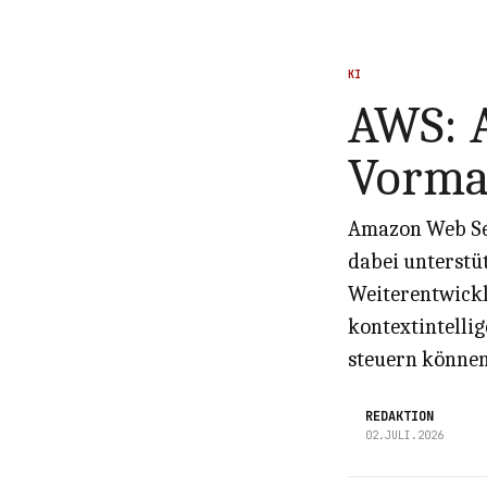
KI
AWS: 
Vorma
Amazon Web Ser
dabei unterstüt
Weiterentwickl
kontextintelli
steuern können
REDAKTION
02.JULI.2026