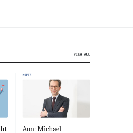
VIEW ALL
KÖPFE
eht
Aon: Michael