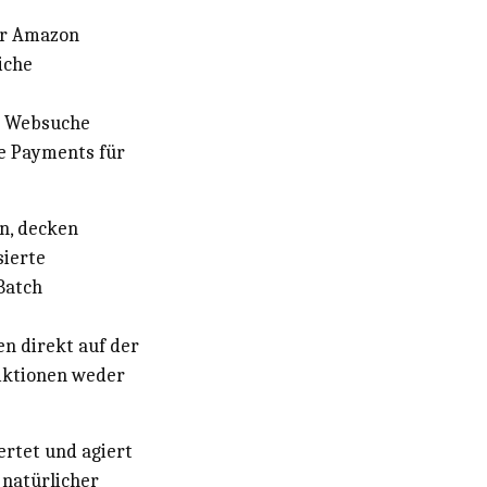
ür Amazon
iche
e Websuche
re Payments für
n, decken
sierte
Batch
en direkt auf der
iktionen weder
rtet und agiert
 natürlicher