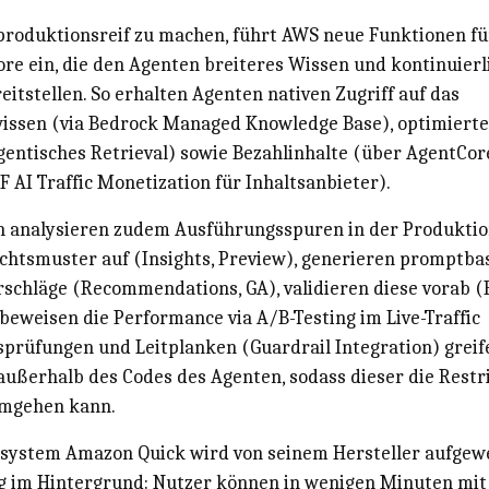
roduktionsreif zu machen, führt AWS neue Funktionen f
re ein, die den Agenten breiteres Wissen und kontinuierl
itstellen. So erhalten Agenten nativen Zugriff auf das
ssen (via Bedrock Managed Knowledge Base), optimiert
agentisches Retrieval) sowie Bezahlinhalte (über AgentCo
AI Traffic Monetization für Inhaltsanbieter).
 analysieren zudem Ausführungsspuren in der Produktio
ichtsmuster auf (Insights, Preview), generieren promptba
schläge (Recommendations, GA), validieren diese vorab (
beweisen die Performance via A/B-Testing im Live-Traffic
sprüfungen und Leitplanken (Guardrail Integration) greif
ußerhalb des Codes des Agenten, sodass dieser die Restr
umgehen kann.
zsystem Amazon Quick wird von seinem Hersteller aufgewe
g im Hintergrund: Nutzer können in wenigen Minuten mit