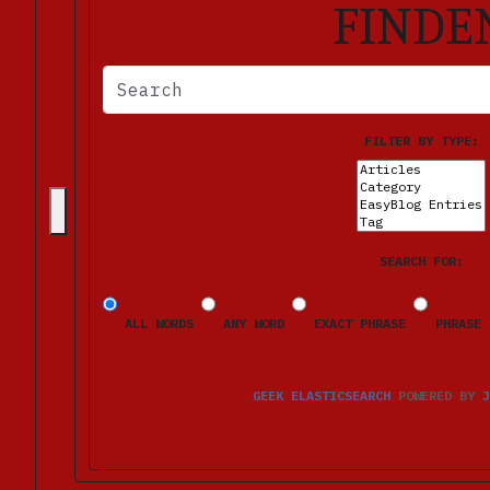
FINDE
BITTE FÜLLEN SIE DIE ERFORDERLICHEN FELDER AUS. FE
FILTER BY TYPE:
SEARCH FOR:
ALL WORDS
ANY WORD
EXACT PHRASE
PHRASE 
GEEK ELASTICSEARCH
POWERED BY
J