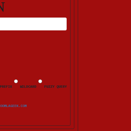
N
HLERMELDUNGEN ERSCHEINEN NACH DEM ABSENDEN BEIM JEWEILIGEN FELD.
PREFIX
WILDCARD
FUZZY QUERY
OOMLAGEEK.COM