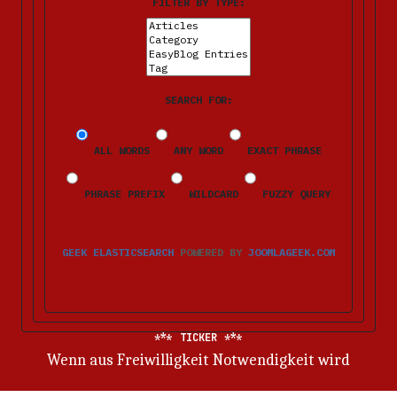
FILTER BY TYPE:
SEARCH FOR:
ALL WORDS
ANY WORD
EXACT PHRASE
PHRASE PREFIX
WILDCARD
FUZZY QUERY
GEEK ELASTICSEARCH
POWERED BY
JOOMLAGEEK.COM
TICKER
Wenn aus Freiwilligkeit Notwendigkeit wird