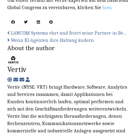
Um einen Termin mit Vertiv-Experten auf dem Datacloud
Global Congress zu vereinbaren, klicken Sie
hier
.
LANCOM Systems ehrt und feiert seine Partner in Be...
Wenn KI-Agenten ihre Haltung ändern
About the author
Vertiv
Subscribe to updates from author
Unsubscribe to updates from author
Vertiv
Vertiv (NYSE: VRT) bringt Hardware, Software, Analytics
und Services zusammen, damit Applikationen bei
Kunden kontinuierlich laufen, optimal performen und
sich mit den Geschäftsanforderungen weiterentwickeln.
Vertiv löst die wichtigsten Herausforderungen, denen
Rechenzentren, Kommunikationsnetzwerke sowie
kommerzielle und industrielle Anlagen ausgesetzt sind