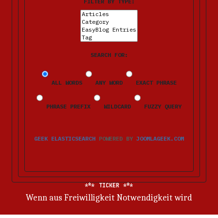
FILTER BY TYPE:
SEARCH FOR:
ALL WORDS
ANY WORD
EXACT PHRASE
PHRASE PREFIX
WILDCARD
FUZZY QUERY
GEEK ELASTICSEARCH
POWERED BY
JOOMLAGEEK.COM
TICKER
Wenn aus Freiwilligkeit Notwendigkeit wird