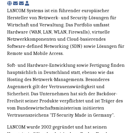
Subscribe to updates from author
Unsubscribe to updates from author
LANCOM Systems
LANCOM Systems ist ein führender europäischer
Hersteller von Netzwerk- und Security-Lösungen für
Wirtschaft und Verwaltung. Das Portfolio umfasst
Hardware (WAN, LAN, WLAN, Firewalls), virtuelle
Netzwerkkomponenten und Cloud-basierendes
Software-defined Networking (SDN) sowie Lösungen für
Remote und Mobile Access.
Soft- und Hardware-Entwicklung sowie Fertigung finden
hauptsächlich in Deutschland statt, ebenso wie das
Hosting des Netzwerk-Managements. Besonderes
Augenmerk gilt der Vertrauenswürdigkeit und
Sicherheit. Das Unternehmen hat sich der Backdoor-
Freiheit seiner Produkte verpflichtet und ist Träger des
vom Bundeswirtschaftsministerium initiierten
Vertrauenszeichens "IT-Security Made in Germany".
LANCOM wurde 2002 gegründet und hat seinen