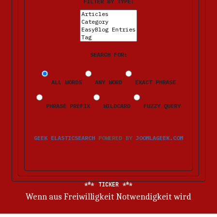
FILTER BY TYPE:
SEARCH FOR:
ALL WORDS
ANY WORD
EXACT PHRASE
PHRASE PREFIX
WILDCARD
FUZZY QUERY
GEEK ELASTICSEARCH
POWERED BY
JOOMLAGEEK.COM
TICKER
Wenn aus Freiwilligkeit Notwendigkeit wird