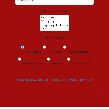
FILTER BY TYPE:
SEARCH FOR:
ALL WORDS
ANY WORD
EXACT PHRASE
PHRASE PREFIX
WILDCARD
FUZZY QUERY
GEEK ELASTICSEARCH
POWERED BY
JOOMLAGEEK.COM