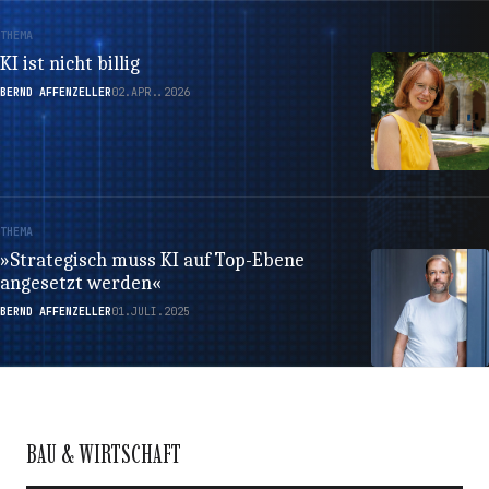
THEMA
KI ist nicht billig
BERND AFFENZELLER
02.APR..2026
THEMA
»Strategisch muss KI auf Top-Ebene
angesetzt werden«
BERND AFFENZELLER
01.JULI.2025
BAU & WIRTSCHAFT